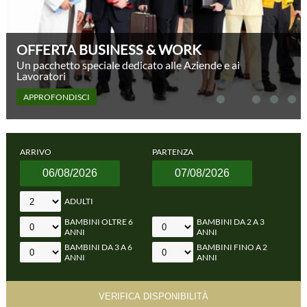
OFFERTA BUSINESS & WORK
Un pacchetto speciale dedicato alle Aziende e ai
Lavoratori
APPROFONDISCI
ARRIVO
PARTENZA
ADULTI
BAMBINI OLTRE 6
BAMBINI DA 2 A 3
ANNI
ANNI
BAMBINI DA 3 A 6
BAMBINI FINO A 2
ANNI
ANNI