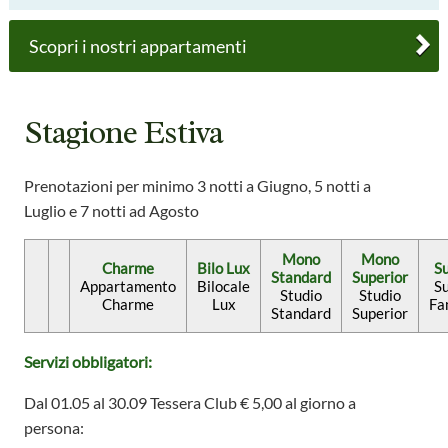
Scopri i nostri appartamenti
Stagione Estiva
Prenotazioni per minimo 3 notti a Giugno, 5 notti a
Luglio e 7 notti ad Agosto
Mono
Mono
Charme
Bilo Lux
S
Standard
Superior
Appartamento
Bilocale
S
Studio
Studio
Charme
Lux
Fa
Standard
Superior
Servizi obbligatori:
Dal 01.05 al 30.09 Tessera Club € 5,00 al giorno a
persona: